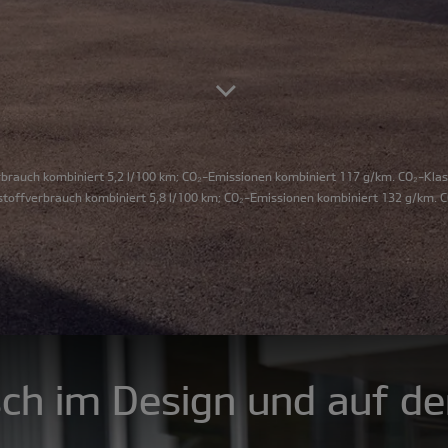
rbrauch kombiniert 5,2 l/100 km; CO₂-Emissionen kombiniert 117 g/km. CO₂-Klas
stoffverbrauch kombiniert 5,8 l/100 km; CO₂-Emissionen kombiniert 132 g/km. C
h im Design und auf de