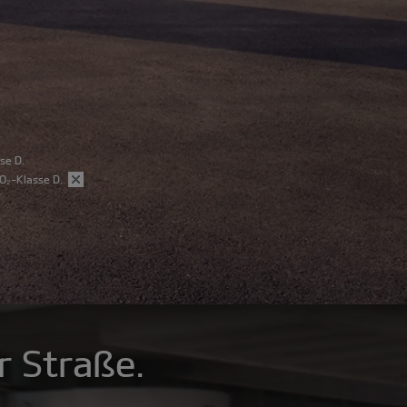
se D.
O₂-Klasse D.
r Straße.