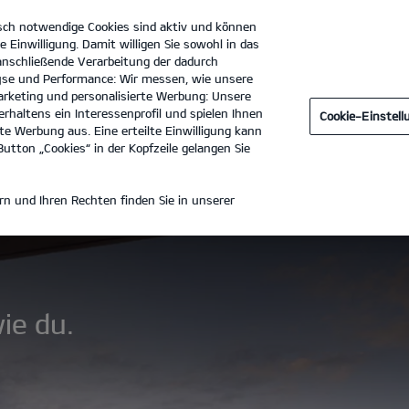
sch notwendige Cookies sind aktiv und können
e Einwilligung. Damit willigen Sie sowohl in das
 anschließende Verarbeitung der dadurch
se und Performance: Wir messen, wie unsere
Autohaus Dinnebier GmbH
Tel. :
030 - 35107 0
rketing und personalisierte Werbung: Unsere
rhaltens ein Interessenprofil und spielen Ihnen
Cookie-Einstel
aten
Zubehör
Entdecken
e Werbung aus. Eine erteilte Einwilligung kann
utton „Cookies“ in der Kopfzeile gelangen Sie
ICANTO
n und Ihren Rechten finden Sie in unserer
.
ie du.