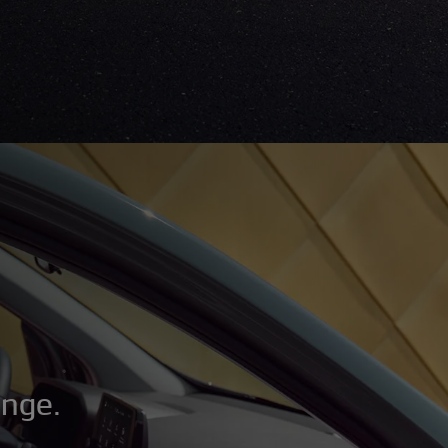
änge.