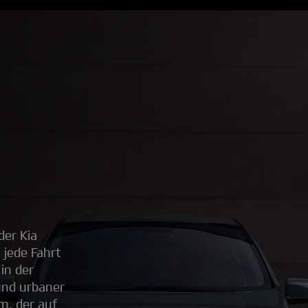
er Kia
 jede Fahrt
in der
 und urbaner
m, der auf