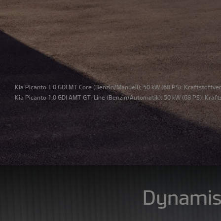
Kia Picanto 1.0 GDI MT Core
(Benzin/Manuell); 50 kW (68 PS): Kraftstoffve
Kia Picanto 1.0 GDI AMT GT-Line
(Benzin/Automatik); 50 kW (68 PS): Kraft
Dynamisc