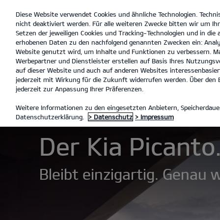
Diese Website verwendet Cookies und ähnliche Technologien. Techni
open
nicht deaktiviert werden. Für alle weiteren Zwecke bitten wir um Ihr
menu
Setzen der jeweiligen Cookies und Tracking-Technologien und in die
erhobenen Daten zu den nachfolgend genannten Zwecken ein: Analy
Website genutzt wird, um Inhalte und Funktionen zu verbessern. Ma
Werbepartner und Dienstleister erstellen auf Basis Ihres Nutzungsve
Der Picanto
Technische D
auf dieser Website und auch auf anderen Websites interessenbasiert
jederzeit mit Wirkung für die Zukunft widerrufen werden. Über den B
jederzeit zur Anpassung Ihrer Präferenzen.
MODELLE
PICANTO
DER P
Weitere Informationen zu den eingesetzten Anbietern, Speicherdauer
Datenschutzerklärung.
> Datenschutz
> Impressum
Der Kia Picanto
Bleibt einzigartig. Genau w