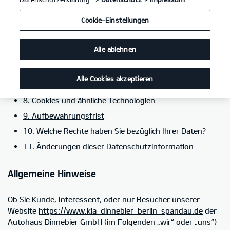
5. Kategorien von Empfängern personenbezogener
Cookie-Einstellungen
Daten
6. Einsatz von Social-Media-Plug-ins im Rahmen von
Alle ablehnen
Social Media
7. Einbindung von Diensten und Inhalten weiterer
Alle Cookies akzeptieren
Dritter
8. Cookies und ähnliche Technologien
9. Aufbewahrungsfrist
10. Welche Rechte haben Sie bezüglich Ihrer Daten?
11. Änderungen dieser Datenschutzinformation
Allgemeine Hinweise
Ob Sie Kunde, Interessent, oder nur Besucher unserer
Website
https://www.kia-dinnebier-berlin-spandau.de
der
Autohaus Dinnebier GmbH (im Folgenden „wir“ oder „uns“)