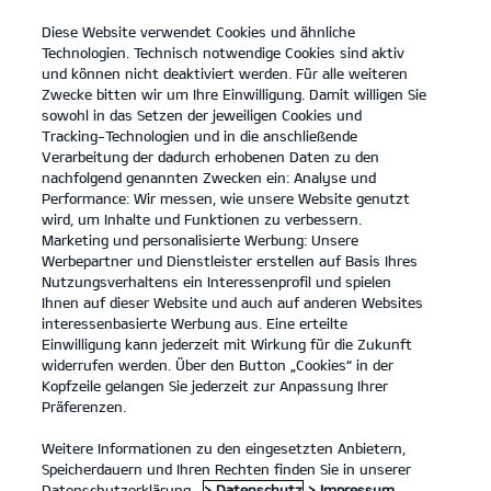
Diese Website verwendet Cookies und ähnliche
open
Technologien. Technisch notwendige Cookies sind aktiv
menu
und können nicht deaktiviert werden. Für alle weiteren
KONTAKT
Zwecke bitten wir um Ihre Einwilligung. Damit willigen Sie
sowohl in das Setzen der jeweiligen Cookies und
Tracking-Technologien und in die anschließende
DATENSCHUTZ
Verarbeitung der dadurch erhobenen Daten zu den
nachfolgend genannten Zwecken ein: Analyse und
Performance: Wir messen, wie unsere Website genutzt
DATENSCHUTZ
wird, um Inhalte und Funktionen zu verbessern.
Marketing und personalisierte Werbung: Unsere
Inhaltsverzeichnis
Werbepartner und Dienstleister erstellen auf Basis Ihres
Nutzungsverhaltens ein Interessenprofil und spielen
Ihnen auf dieser Website und auch auf anderen Websites
Allgemeine Hinweise
interessenbasierte Werbung aus. Eine erteilte
1. Anwendungsbereich - verantwortliche Stelle -
Einwilligung kann jederzeit mit Wirkung für die Zukunft
widerrufen werden. Über den Button „Cookies“ in der
Datenschutzbeauftragter
Kopfzeile gelangen Sie jederzeit zur Anpassung Ihrer
Präferenzen.
2. Wie erfassen wir Ihre Daten?
3. Probefahrt
Weitere Informationen zu den eingesetzten Anbietern,
Speicherdauern und Ihren Rechten finden Sie in unserer
4. Gewinnspiele
Datenschutzerklärung.
> Datenschutz
> Impressum