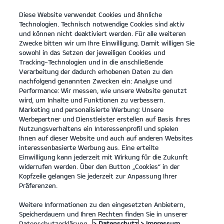
Diese Website verwendet Cookies und ähnliche
open
Technologien. Technisch notwendige Cookies sind aktiv
menu
und können nicht deaktiviert werden. Für alle weiteren
KONTAKT
Zwecke bitten wir um Ihre Einwilligung. Damit willigen Sie
sowohl in das Setzen der jeweiligen Cookies und
Tracking-Technologien und in die anschließende
Entdecken
Verarbeitung der dadurch erhobenen Daten zu den
nachfolgend genannten Zwecken ein: Analyse und
...
ENTDECKEN
Performance: Wir messen, wie unsere Website genutzt
wird, um Inhalte und Funktionen zu verbessern.
Marketing und personalisierte Werbung: Unsere
Werbepartner und Dienstleister erstellen auf Basis Ihres
Nutzungsverhaltens ein Interessenprofil und spielen
Ihnen auf dieser Website und auch auf anderen Websites
22
interessenbasierte Werbung aus. Eine erteilte
22308
Einwilligung kann jederzeit mit Wirkung für die Zukunft
widerrufen werden. Über den Button „Cookies“ in der
Kopfzeile gelangen Sie jederzeit zur Anpassung Ihrer
Präferenzen.
Weitere Informationen zu den eingesetzten Anbietern,
Speicherdauern und Ihren Rechten finden Sie in unserer
Datenschutzerklärung.
> Datenschutz
> Impressum