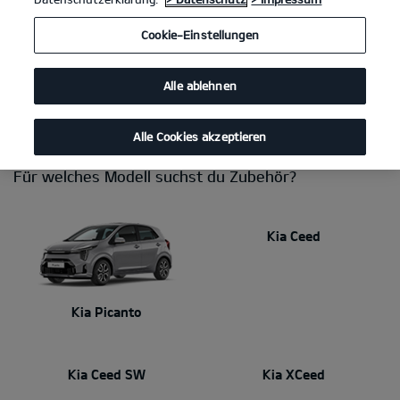
Du brauchst eine Anhängerkupplung, willst das Interieur
Cookie-Einstellungen
persönlicher gestalten, Fahrräder transportieren oder einen sicheren
Platz für deine Hunde schaffen? Mit Kia Zubehör stimmst du dein
Auto perfekt auf deinen Alltag ab. Dabei kannst du dich immer auf
Alle ablehnen
makellose Qualität und Passgenauigkeit verlassen. Dein Kia Händler
berät dich gerne!
Alle Cookies akzeptieren
Für welches Modell suchst du Zubehör?
Kia Ceed
Kia Picanto
Kia Ceed SW
Kia XCeed