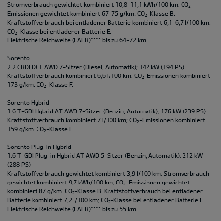
Stromverbrauch gewichtet kombiniert 10,8-11,1 kWh/100 km; CO
-
2
Emissionen gewichtet kombiniert 67-75 g/km. CO
-Klasse B.
2
Kraftstoffverbrauch bei entladener Batterie kombiniert 6,1-6,7 l/100 km;
CO
-Klasse bei entladener Batterie E.
2
Elektrische Reichweite (EAER)**** bis zu 64-72 km.
Sorento
2.2 CRDi DCT AWD 7-Sitzer (Diesel, Automatik); 142 kW (194 PS)
Kraftstoffverbrauch kombiniert 6,6 l/100 km; CO
-Emissionen kombiniert
2
173 g/km. CO
-Klasse F.
2
Sorento Hybrid
1.6 T-GDI Hybrid AT AWD 7-Sitzer (Benzin, Automatik); 176 kW (239 PS)
Kraftstoffverbrauch kombiniert 7 l/100 km; CO
-Emissionen kombiniert
2
159 g/km. CO
-Klasse F.
2
Sorento Plug-in Hybrid
1.6 T-GDI Plug-in Hybrid AT AWD 5-Sitzer (Benzin, Automatik); 212 kW
(288 PS)
Kraftstoffverbrauch gewichtet kombiniert 3,9 l/100 km; Stromverbrauch
gewichtet kombiniert 9,7 kWh/100 km; CO
-Emissionen gewichtet
2
kombiniert 87 g/km. CO
-Klasse B. Kraftstoffverbrauch bei entladener
2
Batterie kombiniert 7,2 l/100 km; CO
-Klasse bei entladener Batterie F.
2
Elektrische Reichweite (EAER)**** bis zu 55 km.