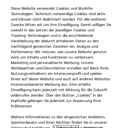
Diese Website verwendet Cookies und ähnliche
open
Technologien. Technisch notwendige Cookies sind aktiv
menu
und können nicht deaktiviert werden. Für alle weiteren
KONTAKT
Zwecke bitten wir um Ihre Einwilligung. Damit willigen Sie
sowohl in das Setzen der jeweiligen Cookies und
Tracking-Technologien und in die anschließende
KIA ZUBEHÖR
Verarbeitung der dadurch erhobenen Daten zu den
nachfolgend genannten Zwecken ein: Analyse und
Performance: Wir messen, wie unsere Website genutzt
KIA ZUBEHÖR
wird, um Inhalte und Funktionen zu verbessern.
Marketing und personalisierte Werbung: Unsere
Werbepartner und Dienstleister erstellen auf Basis Ihres
Nutzungsverhaltens ein Interessenprofil und spielen
Ihnen auf dieser Website und auch auf anderen Websites
interessenbasierte Werbung aus. Eine erteilte
Einwilligung kann jederzeit mit Wirkung für die Zukunft
widerrufen werden. Über den Button „Cookies“ in der
Kopfzeile gelangen Sie jederzeit zur Anpassung Ihrer
Präferenzen.
Weitere Informationen zu den eingesetzten Anbietern,
KIA ORIGINALZUBEHÖR – DAMIT DEIN AUTO ZU DIR
Speicherdauern und Ihren Rechten finden Sie in unserer
PASST.
Datenschutzerklärung.
> Datenschutz
> Impressum